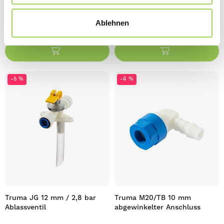
17,36 €
38,00 €
Ablehnen
auf Lager das letzte Stück
auf Lager 2 Stück
-5 %
-6 %
Truma JG 12 mm / 2,8 bar
Truma M20/TB 10 mm
Ablassventil
abgewinkelter Anschluss