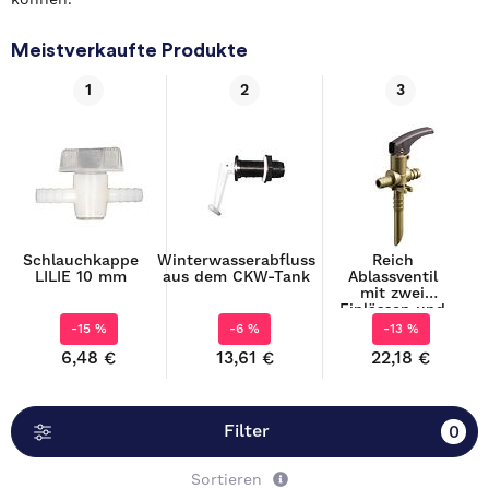
können.
Meistverkaufte Produkte
1
2
3
Schlauchkappe
Winterwasserabfluss
Reich
LILIE 10 mm
aus dem CKW-Tank
Ablassventil
mit zwei
Einlässen und
einem Auslass
-15 %
-6 %
-13 %
6,48 €
13,61 €
22,18 €
Filter
0
Sortieren