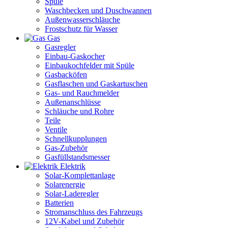
Spüle
Waschbecken und Duschwannen
Außenwasserschläuche
Frostschutz für Wasser
Gas
Gasregler
Einbau-Gaskocher
Einbaukochfelder mit Spüle
Gasbacköfen
Gasflaschen und Gaskartuschen
Gas- und Rauchmelder
Außenanschlüsse
Schläuche und Rohre
Teile
Ventile
Schnellkupplungen
Gas-Zubehör
Gasfüllstandsmesser
Elektrik
Solar-Komplettanlage
Solarenergie
Solar-Laderegler
Batterien
Stromanschluss des Fahrzeugs
12V-Kabel und Zubehör