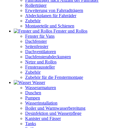
Fahrradträger nach Anzahl der Fahrräder
Rollerträger
Erweiterung von Fahrradträgern
Abdeckplanen für Fahrräder
Zubehör
Montageteile und Schienen
Fenster und Rollos
Fenster für Vans
Dachfenster
Seitenfenster
Dachventilatoren
Dachfensterabdeckungen
Netze und Rollos
Fensteraussteller
Zubehör
Zubehör für die Fenstermontage
Wasser
Wasserarmaturen
Duschen
Pumpen
Wasserinstallation
Boiler und Warmwasserbereitung
Desinfektion und Wasserpflege
Kanister und Fässer
Tanks