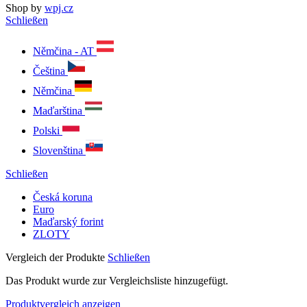
Shop by
wpj.cz
Schließen
Němčina - AT
Čeština
Němčina
Maďarština
Polski
Slovenština
Schließen
Česká koruna
Euro
Maďarský forint
ZLOTY
Vergleich der Produkte
Schließen
Das Produkt wurde zur Vergleichsliste hinzugefügt.
Produktvergleich anzeigen