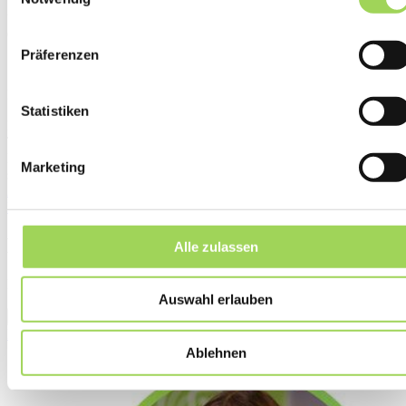
bekannt. Das Sortiment des schwedischen Herstellers wird ständig
um neue und innovative Produkte erweitert, die Ihnen das Camping
erleichtern.
Präferenzen
Kontakt
Statistiken
Hersteller
Thule Group
Dockgatan 1, SE-211 12 Malmö, Švédsko
Marketing
support@thule.com
www.thule.com
Alle Produkte Thule
Beratung
0
Beratung
Alle zulassen
Es liegen noch keine Anfragen vor.
Auswahl erlauben
Fragen Sie einen Experten
Brauchen Sie einen Rat?
Ablehnen