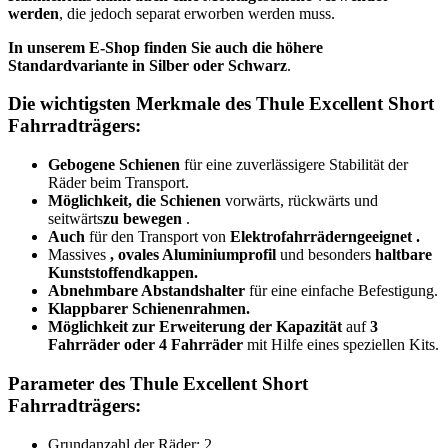
werden
, die jedoch separat erworben werden muss.
In unserem E-Shop finden Sie auch die höhere
Standardvariante in Silber oder Schwarz
.
Die wichtigsten Merkmale des Thule Excellent Short
Fahrradträgers:
Gebogene Schienen
für eine zuverlässigere Stabilität der
Räder beim Transport.
Möglichkeit, die Schienen
vorwärts, rückwärts und
seitwärts
zu bewegen
.
Auch
für den Transport von
Elektrofahrrädern
geeignet
.
Massives
, ovales Aluminiumprofil
und besonders
haltbare
Kunststoffendkappen.
Abnehmbare Abstandshalter
für eine einfache Befestigung.
Klappbarer Schienenrahmen.
Möglichkeit zur Erweiterung der Kapazität
auf
3
Fahrräder
oder 4 Fahrräder
mit Hilfe eines speziellen Kits.
Parameter des Thule Excellent Short
Fahrradträgers:
Grundanzahl der Räder: 2