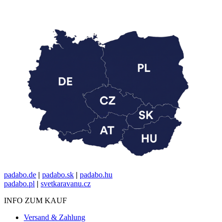
padabo.de
|
padabo.sk
|
padabo.hu
padabo.pl
|
svetkaravanu.cz
INFO ZUM KAUF
Versand & Zahlung